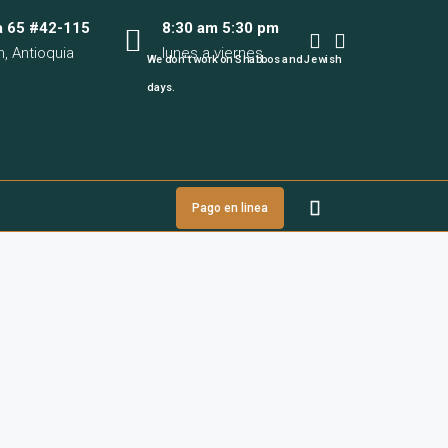
a 65 #42-115
8:30 am 5:30 pm
n, Antioquia
lunes a viernes
We don’t work on Shabbos and Jewish
days.
Pago en linea