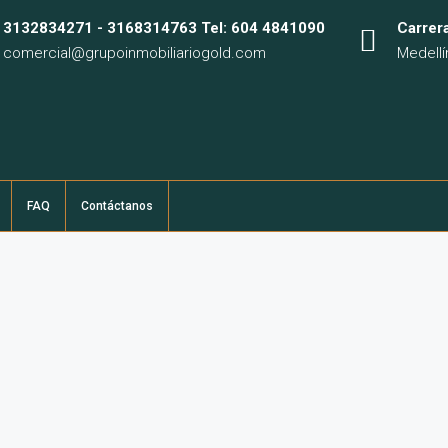
3132834271 - 3168314763 Tel: 604 4841090
Carrer
comercial@grupoinmobiliariogold.com
Medellí
FAQ
Contáctanos​