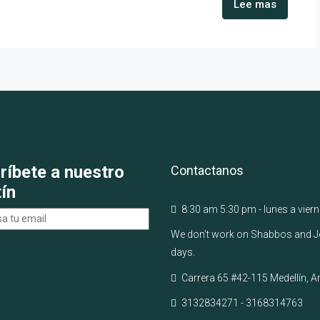
Lee mas
ríbete a nuestro
Contactanos
tín
8:30 am 5:30 pm - lunes a vier
We don’t work on Shabbos and 
days.
Carrera 65 #42-115 Medellín, A
3132834271 - 3168314763