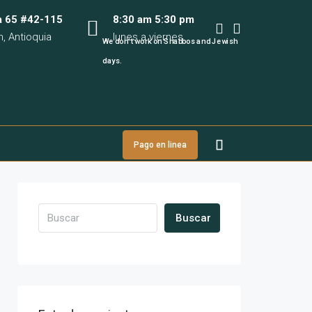
a 65 #42-115
8:30 am 5:30 pm
n, Antioquia
lunes a viernes
We don’t work on Shabbos and Jewish
days.
Pago en linea
Buscar