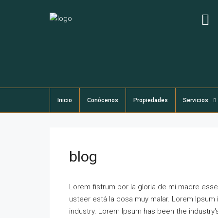
Inicio
Conócenos
Propiedades
Servicios
blog
Lorem fistrum por la gloria de mi madre esse 
usteer está la cosa muy malar. Lorem Ipsum i
industry. Lorem Ipsum has been the industry