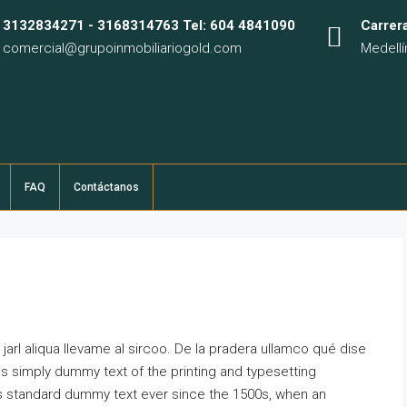
3132834271 - 3168314763 Tel: 604 4841090
Carrer
comercial@grupoinmobiliariogold.com
Medellí
FAQ
Contáctanos​
jarl aliqua llevame al sircoo. De la pradera ullamco qué dise
s simply dummy text of the printing and typesetting
's standard dummy text ever since the 1500s, when an