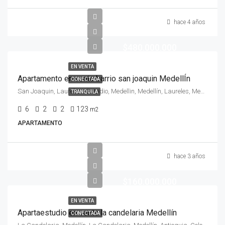
hace 4 años
$480.000.000
EN VENTA
Apartamento en venta barrio san joaquin MedellÍn
CONECTADA
San Joaquin, Laureles - Estadio, Medellin, Medellín, Laureles, Medellin, Antioquia, Colombia
TRANQUILA
6
2
2
123
m2
APARTAMENTO
hace 3 años
$160.000.000
EN VENTA
Apartaestudio en venta la candelaria Medellín
CONECTADA