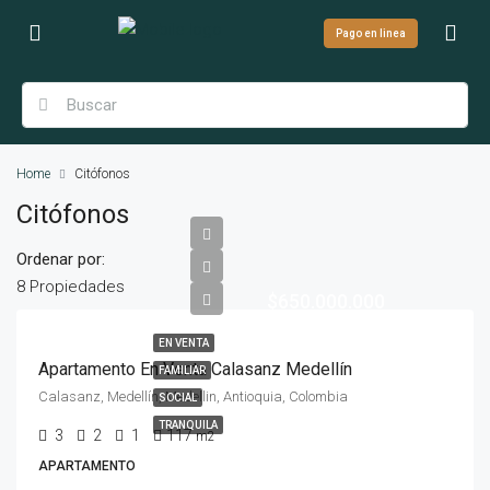
Pago en linea
Home
Citófonos
Citófonos
Ordenar por:
8 Propiedades
$650.000.000
EN VENTA
Apartamento En Venta Calasanz Medellín
FAMILIAR
Calasanz, Medellín, Medellin, Antioquia, Colombia
SOCIAL
TRANQUILA
3
2
1
117
m2
APARTAMENTO