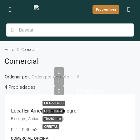
Pago en linea
Home
Comercial
Comercial
Ordenar por:
Orden por defecto
4 Propiedades
$2.600.000
EN ARRIENDO
Local En Arriendo En Rionegro
CONECTADA
Rionegro, Antioquia, Colombia
TRANQUILA
OFERTAS
1
30
m2
COMERCIAL, OFICINA