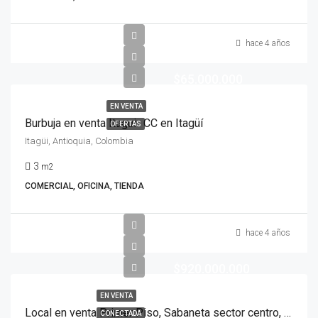
hace 4 años
$65.000.000
EN VENTA
Burbuja en venta Itagui- CC en Itagüí
OFERTAS
Itagüi, Antioquia, Colombia
3
m2
COMERCIAL, OFICINA, TIENDA
hace 4 años
$920.000.000
EN VENTA
Local en venta Primer Piso, Sabaneta sector centro, Antioquia
CONECTADA