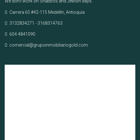
We don’t work on Shabbos and Jewish days.
Carrera 65 #42-115 Medellín, Antioquia
3132834271 - 3168314763
604 4841090
comercial@grupoinmobiliariogold.com