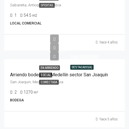
Sabaneta, Antioquia, Colombia
OFERTAS
1
54.5
m2
LOCAL COMERCIAL
hace 4 años
$40.000.000
DESTACADO(A)
EN ARRIENDO
Arriendo bodega en Medellín sector San Joaquín
SOCIAL
San Joaquin, Medellín, Antioquia
CONECTADA
2
1270
m²
BODEGA
hace 5 años