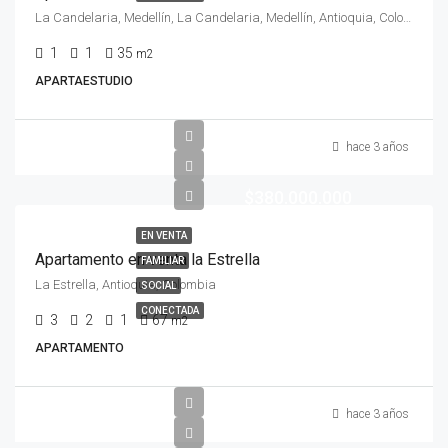
La Candelaria, Medellín, La Candelaria, Medellín, Antioquia, Colombia
1
1
35
m2
APARTAESTUDIO
hace 3 años
$380.000.000
EN VENTA
Apartamento en venta la Estrella
FAMILIAR
La Estrella, Antioquia, Colombia
SOCIAL
CONECTADA
3
2
1
67
m2
APARTAMENTO
hace 3 años