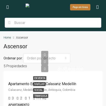
Pago en linea
Home
Ascensor
Ascensor
Ordenar por:
Orden por defecto
5 Propiedades
$650.000.000
EN VENTA
Apartamento En Venta Calasanz Medellín
FAMILIAR
Calasanz, Medellín, Medellin, Antioquia, Colombia
SOCIAL
TRANQUILA
3
2
1
117
m2
APARTAMENTO