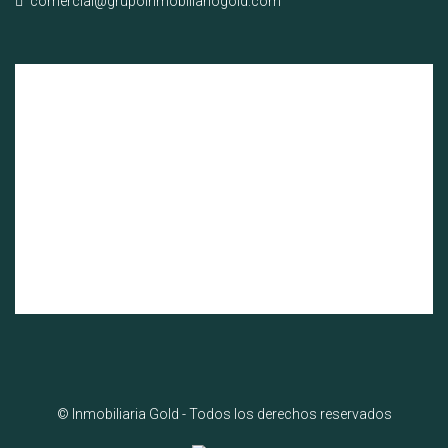
comercial@grupoinmobiliariogold.com
© Inmobiliaria Gold - Todos los derechos reservados