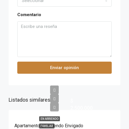
Seleccionar
Comentario
Enviar opinión
Listados similares
$
2.500.000
EN ARRIENDO
Apartamento en arriendo Envigado
FAMILIAR