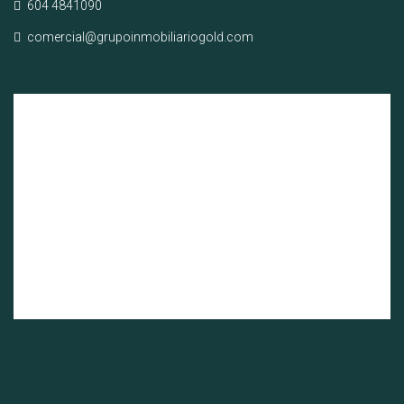
604 4841090
comercial@grupoinmobiliariogold.com