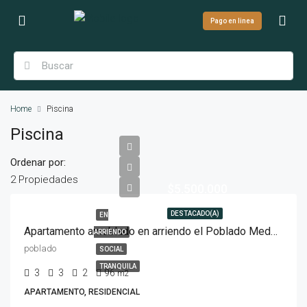
Pago en linea
Home
Piscina
Piscina
Ordenar por:
2 Propiedades
$5.500.000
DESTACADO(A)
EN
Apartamento amoblado en arriendo el Poblado Medellín.
ARRIENDO
poblado
SOCIAL
TRANQUILA
3
3
2
96
m2
APARTAMENTO, RESIDENCIAL